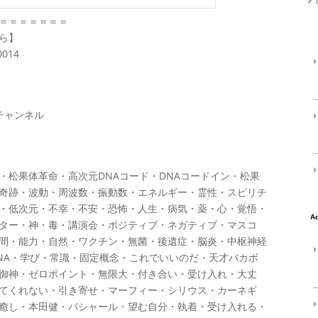
＝＝＝＝＝＝＝
ら】
0014
チャンネル
・松果体革命・高次元DNAコード・DNAコードイン・松果
奇跡・波動・周波数・振動数・エネルギー・霊性・スピリチ
・低次元・不幸・不安・恐怖・人生・病気・薬・心・覚悟・
ター・神・毒・講演会・ポジティブ・ネガティブ・マスコ
間・能力・自然・ワクチン・無菌・後遺症・脳炎・中枢神経
NA・学び・常識・固定概念・これでいいのだ・天才バカボ
御神・ゼロポイント・無限大・付き合い・受け入れ・大丈
てくれない・引き寄せ・マーフィー・シリウス・カーネギ
癒し・本田健・バシャール・望む自分・執着・受け入れる・