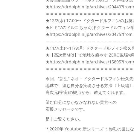
★https://drdolphin.jp/archives/20449?from
＝＝＝＝＝＝＝＝＝＝＝＝＝＝＝＝＝＝＝＝＝
★12/2(水) 17:00〜 ドクタードルフィンの
★ヒミツのドルコちゃん(ドクタードルフィン学園
★https://drdolphin.jp/archives/20475?from
＝＝＝＝＝＝＝＝＝＝＝＝＝＝＝＝＝＝＝＝＝
★11/7(土)〜11/9(月) ドクタードルフィン
★【高次元MRI】で地球を癒やす ZERO磁場×
★https://drdolphin.jp/archives/15895?from
＝＝＝＝＝＝＝＝＝＝＝＝＝＝＝＝＝＝＝＝＝
今回、”新生” ネオ・ドクタードルフィン松久
地球で、望む自分を実現させる方法《上級編》
高次元(宇宙)の観点から、教えてくれます。
望む自分になかなかなれない貴方への
応援メッセージです。
是非ご覧ください。
＊2020年 Youtube 新シリーズ ：弥勒