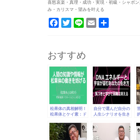
喜怒哀楽・真理・成功・実現・初級・シャボン
み・カリスマ・望みを叶える
F
T
Li
E
共
a
w
n
m
有
c
itt
e
ai
e
er
l
おすすめ
b
o
o
k
松果体の真相解明！
自分で選んだ自分の
松果体とケイ素：ド
人生シナリオを生き
クタードルフィン松
よう：ドクタードル
果体革命２
フィン松果体革命10