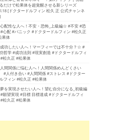
るだけで松果体を超覚醒させる新シリーズ
ol.18 [ドクタードルフィン 松久 正 公式チャンネ
]
心配性な人へ！不安・恐怖_上級編☆ #不安 #恐
 #心配 #パニック #ドクタードルフィン #松久正
松果体
成功したい人へ！マーフィーでは不十分？☆ #
功哲学 #成功法則 #現実創造 #ドクタードルフィ
 #松久正 #松果体
人間関係に悩む人へ！人間関係めんどくさい
 #人付き合い #人間関係 #ストレス #ドクター
ルフィン #松久正 #松果体
夢を実現させたい人へ！望む自分になる_初級編
 #願望実現 #目標 目標達成 #ドクタードルフィ
 #松久正 #松果体