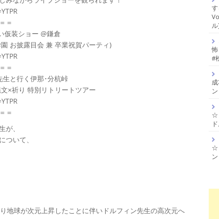
す
=YTPR
V
＝＝
ル
お笑い仮装ショー @鎌倉
 お披露目会 兼 卒業祝賀パーティ)
怖
=YTPR
#
＝＝
松久先生と行く伊那･分杭峠
成
縄文×祈り 特別リトリートツアー
ン
=YTPR
＝＝
☆
ド
先生が、
について、
☆
ン
の世になり地球が次元上昇したことに伴いドルフィン先生の高次元へ