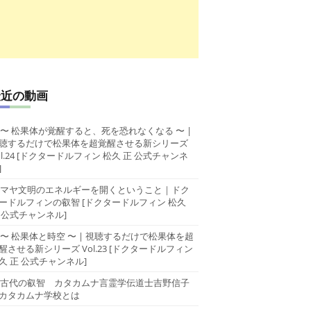
最近の動画
〜 松果体が覚醒すると、死を恐れなくなる 〜 |
聴するだけで松果体を超覚醒させる新シリーズ
ol.24 [ドクタードルフィン 松久 正 公式チャンネ
]
マヤ文明のエネルギーを開くということ｜ドク
ードルフィンの叡智 [ドクタードルフィン 松久
 公式チャンネル]
〜 松果体と時空 〜 | 視聴するだけで松果体を超
醒させる新シリーズ Vol.23 [ドクタードルフィン
久 正 公式チャンネル]
古代の叡智 カタカムナ言霊学伝道士吉野信子
カタカムナ学校とは