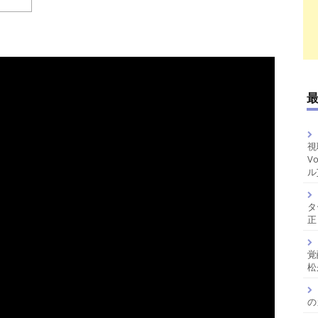
視
V
ル
タ
正
覚
松
の