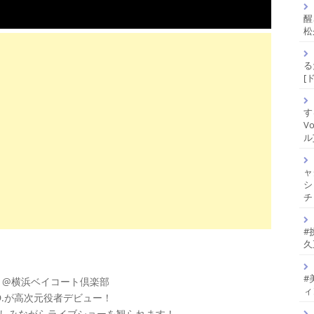
醒
松
る
[
す
V
ル
ャ
シ
チ
#
久
#
 SHOW @横浜ベイコート倶楽部
ィ
D.が高次元役者デビュー！
しみながらライブショーを観られます！