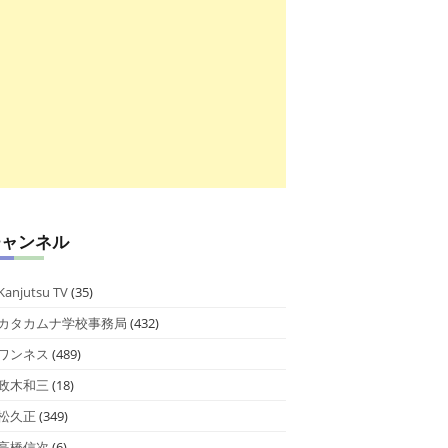
チャンネル
Kanjutsu TV
(35)
カタカムナ学校事務局
(432)
ワンネス
(489)
政木和三
(18)
松久正
(349)
高橋信次
(6)