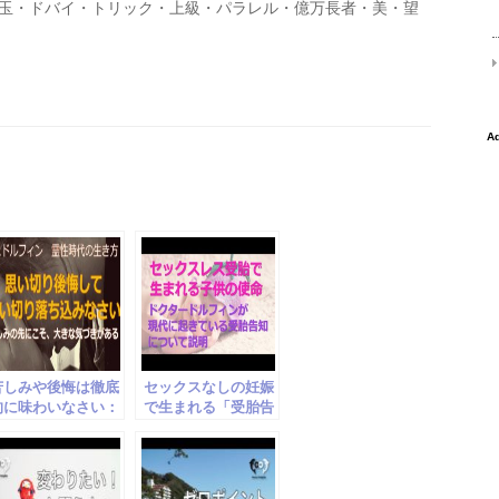
玉・ドバイ・トリック・上級・パラレル・億万長者・美・望
苦しみや後悔は徹底
セックスなしの妊娠
的に味わいなさい：
で生まれる「受胎告
ドクタードルフィン
知チルドレン」の持
松果体革命21
つ特徴と使命：ドク
タードルフィン松果
体革命32