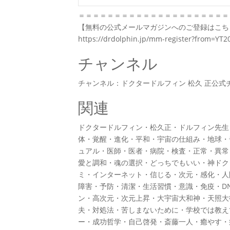
＝＝＝＝＝＝＝＝＝＝＝＝＝＝＝＝＝＝＝＝＝
【無料の公式メールマガジンへのご登録はこち
https://drdolphin.jp/mm-register?from=YT2
チャンネル
チャンネル：ドクタードルフィン 松久 正公式
関連
ドクタードルフィン・松久正・ドルフィン先生
体・覚醒・進化・平和・宇宙の仕組み・地球・
ュアル・医師・医者・病院・検査・正常・異常
愛と調和・魂の選択・どっちでもいい・神ドク
ミ・インターネット・信じる・次元・感化・人
障害・予防・清潔・生活習慣・意識・免疫・D
ン・高次元・次元上昇・大宇宙大和神・天照大
夫・対処法・苦しまないために・学校では教え
ー・成功哲学・自己啓発・斎藤一人・癒やす・