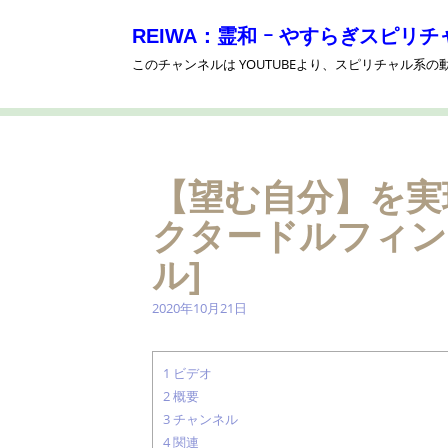
S
k
REIWA：霊和 ｰ やすらぎスピリチャ
i
このチャンネルは YOUTUBEより、スピリチャル系
p
t
o
c
o
n
【望む自分】を実
t
e
クタードルフィン 
n
t
ル]
2020年10月21日
1
ビデオ
2
概要
3
チャンネル
4
関連