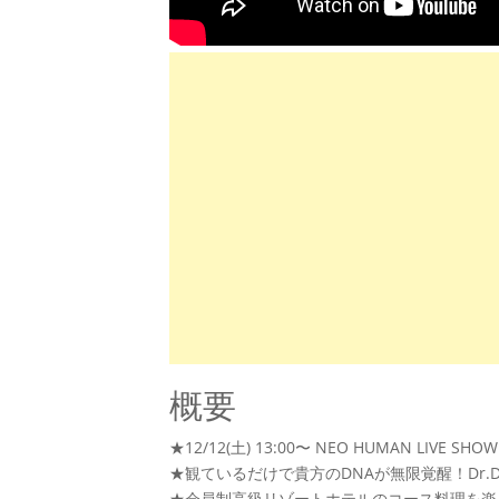
概要
★12/12(土) 13:00〜 NEO HUMAN LIVE
★観ているだけで貴方のDNAが無限覚醒！Dr.
★会員制高級リゾートホテルのコース料理を楽