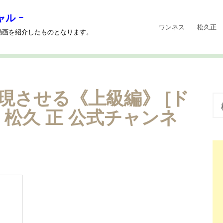
ル ｰ
ワンネス
松久正
の動画を紹介したものとなります。
現させる《上級編》 [ド
検
索
松久 正 公式チャンネ
: